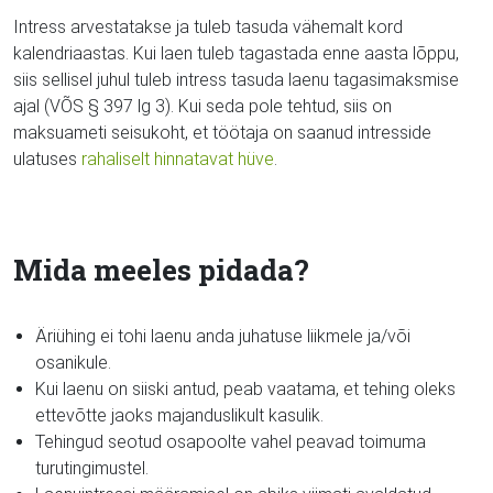
Intress arvestatakse ja tuleb tasuda vähemalt kord
kalendriaastas. Kui laen tuleb tagastada enne aasta lõppu,
siis sellisel juhul tuleb intress tasuda laenu tagasimaksmise
ajal (VÕS § 397 lg 3). Kui seda pole tehtud, siis on
maksuameti seisukoht, et töötaja on saanud intresside
ulatuses
rahaliselt hinnatavat hüve
.
Mida meeles pidada?
Äriühing ei tohi laenu anda juhatuse liikmele ja/või
osanikule.
Kui laenu on siiski antud, peab vaatama, et tehing oleks
ettevõtte jaoks majanduslikult kasulik.
Tehingud seotud osapoolte vahel peavad toimuma
turutingimustel.