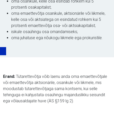
oma osanikule, kelle osa esindab rohkem kui 5
protsenti osakapitalist;
oma emaettevõtja osanikule, aktsionärile või liikmele,
kelle osa või aktsiatega on esindatud rohkem kui 5
protsenti emaettevõtja osa- või aktsiakapitalist;
isikule osaühingu osa omandamiseks;
oma juhatuse ega nõukogu liikmele ega prokuristile.
Erand:
Tütarettevõtja võib laenu anda oma emaettevõtjale
või emaettevõtja aktsionärile, osanikule või liikmele, mis
moodustab tütarettevõtjaga sama kontserni, kui selle
tehinguga ei kahjustata osaühingu majanduslikku seisundit
ega võlausaldajate huve (ÄS §159 lg 2).