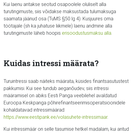
Kui laenu antakse seotud osapoolele oluliselt alla
turutingimuste, siis võidakse maksustada tulumaksuga
saamata jäänud osa (TuMS §50 lg 4). Kusjuures oma
töötajale (sh ka juhatuse liikmele) laenu andmine alla
turutingimuste läheb hoopis
erisoodustusmaksu alla
.
Kuidas intressi määrata?
Turuintressi saab näiteks määrata, küsides finantsasutustest
pakkumisi. Kui see tundub aeganõudev, siis intressi
määramisel on abiks Eesti Panga veebilehel avaldatud
Euroopa Keskpanga põhirefinantseerimisoperatsioonidele
kohaldatavad intressimäärad:
https://www.eestipank.ee/volasuhete-intressimaar
.
Kui intressimäär on selle tasumise hetkel madalam, kui antud