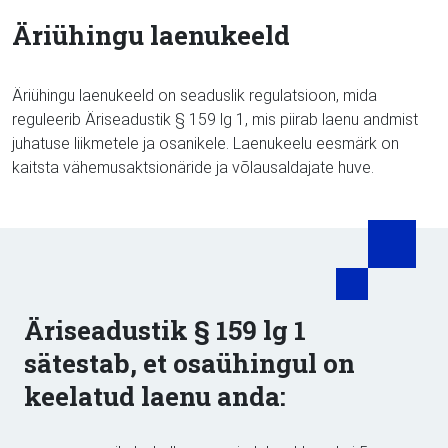
Äriühingu laenukeeld
Äriühingu laenukeeld on seaduslik regulatsioon, mida
reguleerib Äriseadustik § 159 lg 1, mis piirab laenu andmist
juhatuse liikmetele ja osanikele. Laenukeelu eesmärk on
kaitsta vähemusaktsionäride ja võlausaldajate huve.
Äriseadustik § 159 lg 1
sätestab, et osaühingul on
keelatud laenu anda: