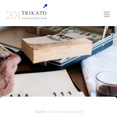
Avaleht
»
Äriühingu laenukeeld