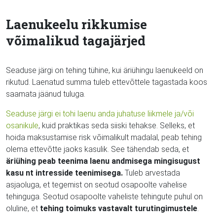
Laenukeelu rikkumise
võimalikud tagajärjed
Seaduse järgi on tehing tühine, kui äriühingu laenukeeld on
rikutud. Laenatud summa tuleb ettevõttele tagastada koos
saamata jäänud tuluga.
Seaduse järgi ei tohi laenu anda juhatuse liikmele ja/või
osanikule
, kuid praktikas seda siiski tehakse. Selleks, et
hoida maksustamise risk võimalikult madalal, peab tehing
olema ettevõtte jaoks kasulik. See tähendab seda, et
äriühing peab teenima laenu andmisega mingisugust
kasu nt intresside teenimisega.
Tuleb arvestada
asjaoluga, et tegemist on seotud osapoolte vahelise
tehinguga. Seotud osapoolte vaheliste tehingute puhul on
oluline, et
tehing toimuks vastavalt turutingimustele
.