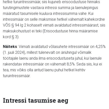
hetke turuintressimäär, siis kujuneb erisoodustuse hinnaks
turutingimustele vastava intressi summa ja laenulepingus
määratud tasumisele kuuluva intressisumma vahe. Kui
intressimäär on selle maksmise hetkel vähemalt kahekordne
VÕS § 94 lg 2 kohaselt viimati avaldatud intressimäärast, siis
maksukohustust ei teki (Erisoodustuse hinna määramise
kord § 3).
Näiteks
: Viimati avaldatud võlasuhete intressimäär on 4,25%
(1. juuli 2024), millest tulenevalt on äriühingul võimalik
töötajale laenu anda ilma erisoodustuseta juhul, kui laenule
rakendatav intressimäär on vähemalt 8,5%. Seda siis, kui ei
tea, mis võiks olla antud laenu puhul hetkel kehtiv
turuintressimäär.
Intressi tasumise aeg