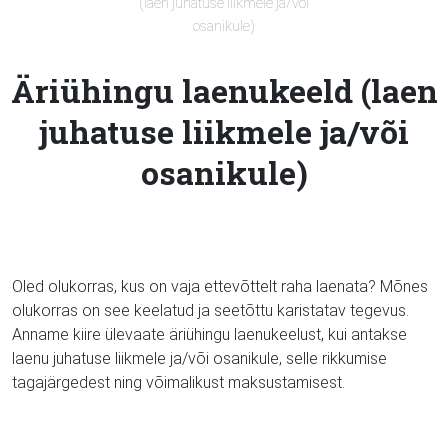
(laen juhatuse liikmele ja/või
osanikule)
Äriühingu laenukeeld (laen
juhatuse liikmele ja/või
osanikule)
Oled olukorras, kus on vaja ettevõttelt raha laenata? Mõnes
olukorras on see keelatud ja seetõttu karistatav tegevus.
Anname kiire ülevaate äriühingu laenukeelust, kui antakse
laenu juhatuse liikmele ja/või osanikule, selle rikkumise
tagajärgedest ning võimalikust maksustamisest.