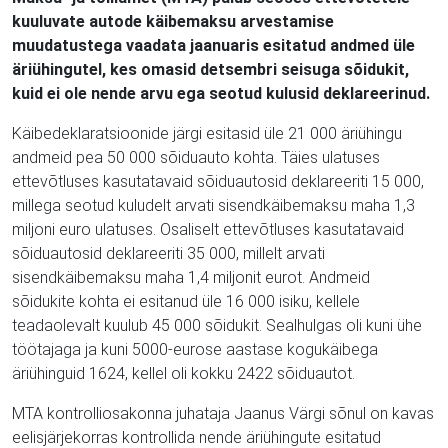
kuuluvate autode käibemaksu arvestamise
muudatustega vaadata jaanuaris esitatud andmed üle
äriühingutel, kes omasid detsembri seisuga sõidukit,
kuid ei ole nende arvu ega seotud kulusid deklareerinud.
Käibedeklaratsioonide järgi esitasid üle 21 000 äriühingu
andmeid pea 50 000 sõiduauto kohta. Täies ulatuses
ettevõtluses kasutatavaid sõiduautosid deklareeriti 15 000,
millega seotud kuludelt arvati sisendkäibemaksu maha 1,3
miljoni euro ulatuses. Osaliselt ettevõtluses kasutatavaid
sõiduautosid deklareeriti 35 000, millelt arvati
sisendkäibemaksu maha 1,4 miljonit eurot. Andmeid
sõidukite kohta ei esitanud üle 16 000 isiku, kellele
teadaolevalt kuulub 45 000 sõidukit. Sealhulgas oli kuni ühe
töötajaga ja kuni 5000-eurose aastase kogukäibega
äriühinguid 1624, kellel oli kokku 2422 sõiduautot.
MTA kontrolliosakonna juhataja Jaanus Värgi sõnul on kavas
eelisjärjekorras kontrollida nende äriühingute esitatud