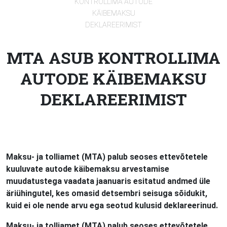
KONTROLLIMA AUTODE
KÄIBEMAKSU
DEKLAREERIMIST
MTA ASUB KONTROLLIMA
AUTODE KÄIBEMAKSU
DEKLAREERIMIST
Maksu- ja tolliamet (MTA) palub seoses ettevõtetele
kuuluvate autode käibemaksu arvestamise
muudatustega vaadata jaanuaris esitatud andmed üle
äriühingutel, kes omasid detsembri seisuga sõidukit,
kuid ei ole nende arvu ega seotud kulusid deklareerinud.
Maksu- ja tolliamet (MTA) palub seoses ettevõtetele