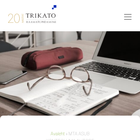
Avaleht
»
MTA ASUB