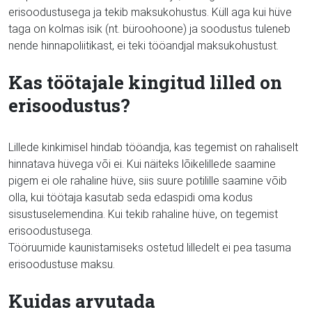
erisoodustusega ja tekib maksukohustus. Küll aga kui hüve
taga on kolmas isik (nt. büroohoone) ja soodustus tuleneb
nende hinnapoliitikast, ei teki tööandjal maksukohustust.
Kas töötajale kingitud lilled on
erisoodustus?
Lillede kinkimisel hindab tööandja, kas tegemist on rahaliselt
hinnatava hüvega või ei. Kui näiteks lõikelillede saamine
pigem ei ole rahaline hüve, siis suure potilille saamine võib
olla, kui töötaja kasutab seda edaspidi oma kodus
sisustuselemendina. Kui tekib rahaline hüve, on tegemist
erisoodustusega.
Tööruumide kaunistamiseks ostetud lilledelt ei pea tasuma
erisoodustuse maksu.
Kuidas arvutada