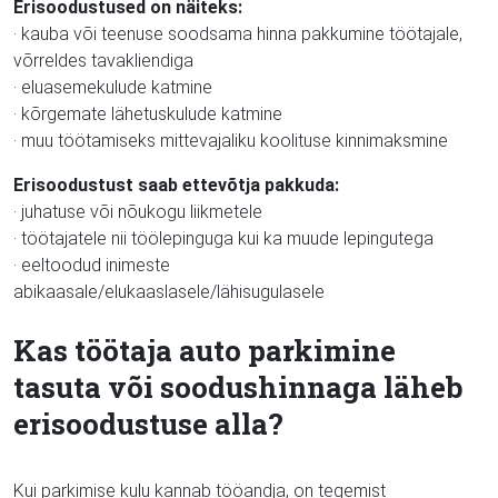
Erisoodustused on näiteks:
· kauba või teenuse soodsama hinna pakkumine töötajale,
võrreldes tavakliendiga
· eluasemekulude katmine
· kõrgemate lähetuskulude katmine
· muu töötamiseks mittevajaliku koolituse kinnimaksmine
Erisoodustust saab ettevõtja pakkuda:
· juhatuse või nõukogu liikmetele
· töötajatele nii töölepinguga kui ka muude lepingutega
· eeltoodud inimeste
abikaasale/elukaaslasele/lähisugulasele
Kas töötaja auto parkimine
tasuta või soodushinnaga läheb
erisoodustuse alla?
Kui parkimise kulu kannab tööandja, on tegemist