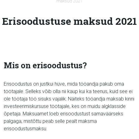
maksud 2021
Erisoodustuse maksud 2021
Mis on erisoodustus?
Erisoodustus on justkui hüve, mida tööandja pakub oma
töötajale. Selleks võib olla nii kaup kui ka teenus, kuid see ei
ole töötaja töö sisuks vajalik. Näiteks tööandja maksab kinni
investeerimiskursuse töötajale, kes on muidu algklasside
õpetaja. Maksuamet loeb erisoodustust samaväärseks
palgaga, mistõttu peab selle pealt maksma
erisoodustusmaksu.