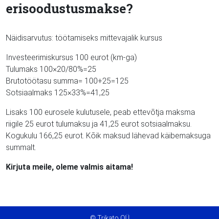
erisoodustusmakse?
Näidisarvutus: töötamiseks mittevajalik kursus
Investeerimiskursus 100 eurot (km-ga)
Tulumaks 100×20/80%=25
Brutotöötasu summa= 100+25=125
Sotsiaalmaks 125×33%=41,25
Lisaks 100 eurosele kulutusele, peab ettevõtja maksma
riigile 25 eurot tulumaksu ja 41,25 eurot sotsiaalmaksu.
Kogukulu 166,25 eurot. Kõik maksud lähevad käibemaksuga
summalt.
Kirjuta meile, oleme valmis aitama!
© Trikato OÜ