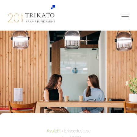
Avaleht
»
Erisoodustuse