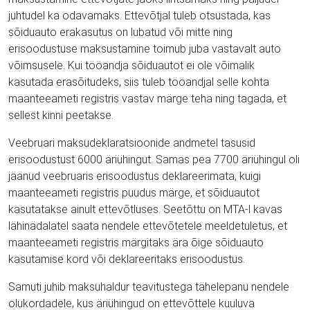
juhtudel ka odavamaks. Ettevõtjal tuleb otsustada, kas
sõiduauto erakasutus on lubatud või mitte ning
erisoodustuse maksustamine toimub juba vastavalt auto
võimsusele. Kui tööandja sõiduautot ei ole võimalik
kasutada erasõitudeks, siis tuleb tööandjal selle kohta
maanteeameti registris vastav märge teha ning tagada, et
sellest kinni peetakse.
Veebruari maksudeklaratsioonide andmetel tasusid
erisoodustust 6000 äriühingut. Samas pea 7700 äriühingul oli
jäänud veebruaris erisoodustus deklareerimata, kuigi
maanteeameti registris puudus märge, et sõiduautot
kasutatakse ainult ettevõtluses. Seetõttu on MTA-l kavas
lähinädalatel saata nendele ettevõtetele meeldetuletus, et
maanteeameti registris märgitaks ära õige sõiduauto
kasutamise kord või deklareeritaks erisoodustus.
Samuti juhib maksuhaldur teavitustega tähelepanu nendele
olukordadele, kus äriühingud on ettevõttele kuuluva