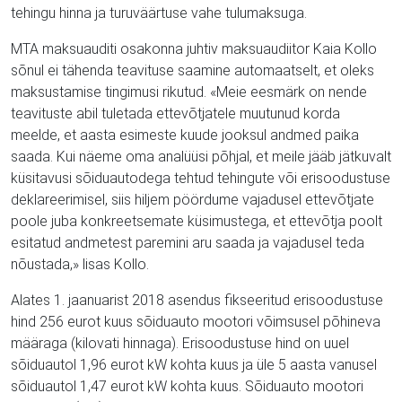
tehingu hinna ja turuväärtuse vahe tulumaksuga.
MTA maksuauditi osakonna juhtiv maksuaudiitor Kaia Kollo
sõnul ei tähenda teavituse saamine automaatselt, et oleks
maksustamise tingimusi rikutud. «Meie eesmärk on nende
teavituste abil tuletada ettevõtjatele muutunud korda
meelde, et aasta esimeste kuude jooksul andmed paika
saada. Kui näeme oma analüüsi põhjal, et meile jääb jätkuvalt
küsitavusi sõiduautodega tehtud tehingute või erisoodustuse
deklareerimisel, siis hiljem pöördume vajadusel ettevõtjate
poole juba konkreetsemate küsimustega, et ettevõtja poolt
esitatud andmetest paremini aru saada ja vajadusel teda
nõustada,» lisas Kollo.
Alates 1. jaanuarist 2018 asendus fikseeritud erisoodustuse
hind 256 eurot kuus sõiduauto mootori võimsusel põhineva
määraga (kilovati hinnaga). Erisoodustuse hind on uuel
sõiduautol 1,96 eurot kW kohta kuus ja üle 5 aasta vanusel
sõiduautol 1,47 eurot kW kohta kuus. Sõiduauto mootori