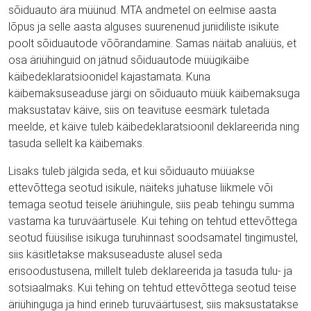
sõiduauto ära müünud. MTA andmetel on eelmise aasta
lõpus ja selle aasta alguses suurenenud juriidiliste isikute
poolt sõiduautode võõrandamine. Samas näitab analüüs, et
osa äriühinguid on jätnud sõiduautode müügikäibe
käibedeklaratsioonidel kajastamata. Kuna
käibemaksuseaduse järgi on sõiduauto müük käibemaksuga
maksustatav käive, siis on teavituse eesmärk tuletada
meelde, et käive tuleb käibedeklaratsioonil deklareerida ning
tasuda sellelt ka käibemaks.
Lisaks tuleb jälgida seda, et kui sõiduauto müüakse
ettevõttega seotud isikule, näiteks juhatuse liikmele või
temaga seotud teisele äriühingule, siis peab tehingu summa
vastama ka turuväärtusele. Kui tehing on tehtud ettevõttega
seotud füüsilise isikuga turuhinnast soodsamatel tingimustel,
siis käsitletakse maksuseaduste alusel seda
erisoodustusena, millelt tuleb deklareerida ja tasuda tulu- ja
sotsiaalmaks. Kui tehing on tehtud ettevõttega seotud teise
äriühinguga ja hind erineb turuväärtusest, siis maksustatakse