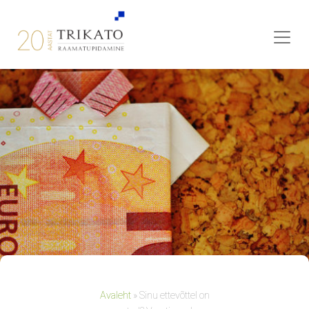
Avaleht
»
Sinu ettevõttel on