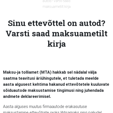
autod? Varsti saad
maksuametilt kirja
Sinu ettevõttel on autod?
Varsti saad maksuametilt
kirja
Maksu-ja tolliamet (MTA) hakkab sel nädalal välja
saatma teavitusi äriühingutele, et tuletada meelde
aasta algusest kehtima hakanud ettevõtetele kuuluvate
sõiduautode maksustamise tingimusi ning juhendada
andmete deklareerimisel.
Aasta alguses muutus firmaautode erakasutuse
maksustamine ettevõtjate jaoks lihtsamaks ning paljudel