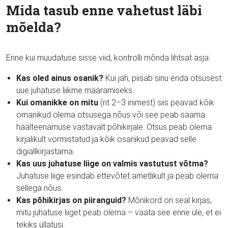
Mida tasub enne vahetust läbi
mõelda?
Enne kui muudatuse sisse viid, kontrolli mõnda lihtsat asja:
Kas oled ainus osanik?
Kui jah, piisab sinu enda otsusest
uue juhatuse liikme määramiseks.
Kui omanikke on mitu
(nt 2–3 inimest) siis peavad kõik
omanikud olema otsusega nõus või see peab saama
häälteenamuse vastavalt põhikirjale. Otsus peab olema
kirjalikult vormistatud ja kõik osanikud peavad selle
digiallkirjastama.
Kas uus juhatuse liige on valmis vastutust võtma?
Juhatuse liige esindab ettevõtet ametlikult ja peab olema
sellega nõus.
Kas põhikirjas on piiranguid?
Mõnikord on seal kirjas,
mitu juhatuse liiget peab olema – vaata see enne üle, et ei
tekiks üllatusi.