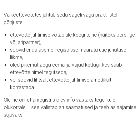
Väikeettevõtetes juhtub seda sageli väga praktilistel
põhjustel:
ettevõtte juhtimise võtab üle keegi teine (näiteks pereliige
või äripartner),
soovid enda asemel registrisse määrata uue juhatuse
liikme,
oled pikemat aega eemal ja vajad kedagi, kes saab
ettevõtte nimel tegutseda,
või soovid lihtsalt ettevõtte juhtimise ametlikult
korrastada.
Oluline on, et äriregistris olev info vastaks tegelikule
olukorrale – see välistab arusaamatused ja teeb asjaajamise
sujuvaks.