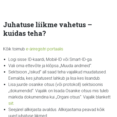
Juhatuse liikme vahetus –
kuidas teha?
Kõik toimub
e-äriregistri portaalis
Logi sisse ID-kaardi, Mobiil-ID või Smart-ID-ga.
Vali oma ettevõte ja klõpsa „Muuda andmeid“.
Sektsioon „Isikud” all saad teha vajalikud muudatused.
Eemalda, kes juhatusest lahkub ja lisa kes lisandub.
Lisa juurde osanike otsus (või protokoll) sektsioonis
„dokumendid“. Vajalik on lisada Osanike otsus mis tuleb
märkida dokumendina kui „Organi otsus“. Vajalik blankett
siit
.
Seejärel allkirjasta avaldus. Allkirjastama peavad kõik
uued juhatuse liikmed.