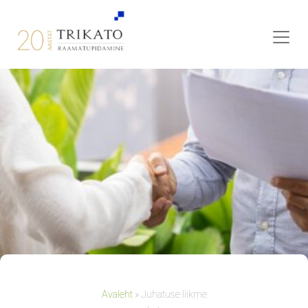
Avaleht
»
Juhatuse liikme