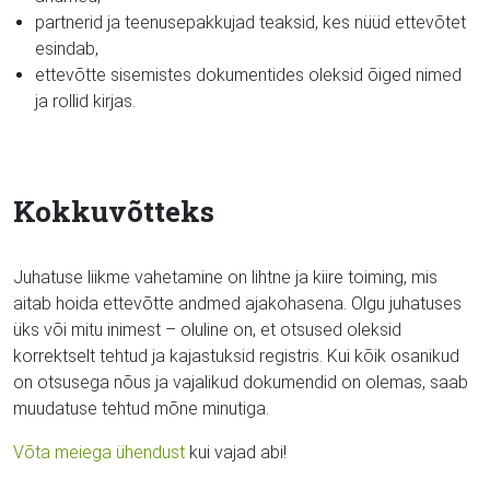
partnerid ja teenusepakkujad teaksid, kes nüüd ettevõtet
esindab,
ettevõtte sisemistes dokumentides oleksid õiged nimed
ja rollid kirjas.
Kokkuvõtteks
Juhatuse liikme vahetamine on lihtne ja kiire toiming, mis
aitab hoida ettevõtte andmed ajakohasena. Olgu juhatuses
üks või mitu inimest – oluline on, et otsused oleksid
korrektselt tehtud ja kajastuksid registris. Kui kõik osanikud
on otsusega nõus ja vajalikud dokumendid on olemas, saab
muudatuse tehtud mõne minutiga.
Võta meiega ühendust
kui vajad abi!