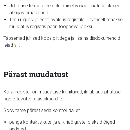
Juhatuse liikmete eemaldamisel vanad juhatuse liikmed
allkirjastama ei pea.
Tasu riigilõiv ja esita avaldus registrile. Tavaliselt tehakse
muudatus registris paari tööpäeva jooksul.
Täpsemad juhised koos piltidega ja lisa näidisdokumendid
leiad
siit
.
Pärast muudatust
Kui äriregister on muudatuse kinnitanud, ilmub uus juhatuse
liige ettevõtte registrikaardile.
Soovitame pärast seda kontrollida, et:
panga kontaktisikutel ja allkirjaõigustel oleksid õiged
andmed,