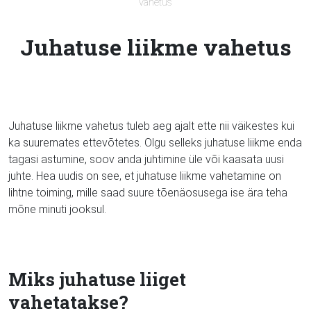
vahetus
Juhatuse liikme vahetus
Juhatuse liikme vahetus tuleb aeg ajalt ette nii väikestes kui
ka suuremates ettevõtetes. Olgu selleks juhatuse liikme enda
tagasi astumine, soov anda juhtimine üle või kaasata uusi
juhte. Hea uudis on see, et juhatuse liikme vahetamine on
lihtne toiming, mille saad suure tõenäosusega ise ära teha
mõne minuti jooksul.
Miks juhatuse liiget
vahetatakse?