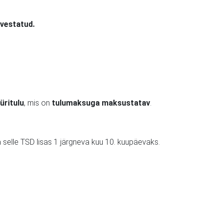
rvestatud.
üritulu
, mis on
tulumaksuga maksustatav
.
 selle TSD lisas 1 järgneva kuu 10. kuupäevaks.