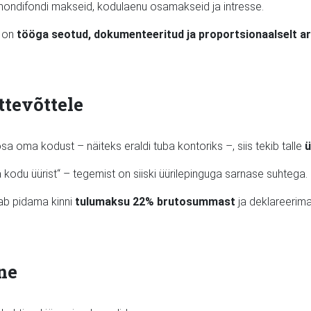
mondifondi makseid, kodulaenu osamakseid ja intresse.
d on
tööga seotud, dokumenteeritud ja proportsionaalselt a
ttevõttele
osa oma kodust – näiteks eraldi tuba kontoriks –, siis tekib talle
ü
 kodu üürist“ – tegemist on siiski üürilepinguga sarnase suhtega.
b pidama kinni
tulumaksu 22% brutosummast
ja deklareerima
ne