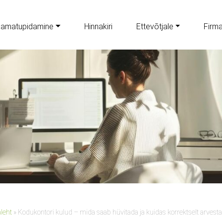
amatupidamine
Hinnakiri
Ettevõtjale
Firm
leht
»
Kodukontori kulud – mida saab hüvitada ja kuidas korrektselt arvest