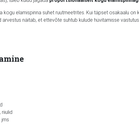
as), tuleb kulud jagada
proportsionaalselt kogu elamispinnag
a kogu elamispinna suhet ruutmeetrites. Kui täpset osakaalu on 
 arvestus näitab, et ettevõte suhtub kulude hüvitamisse vastutus
tamine
id
riiulid
i jms