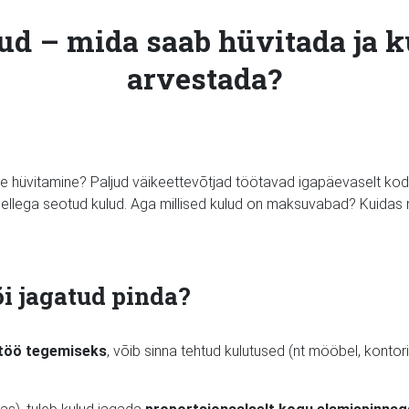
d – mida saab hüvitada ja k
arvestada?
e hüvitamine? Paljud väikeettevõtjad töötavad igapäevaselt kod
 sellega seotud kulud. Aga millised kulud on maksuvabad? Kuidas
õi jagatud pinda?
t töö tegemiseks
, võib sinna tehtud kulutused (nt mööbel, konto