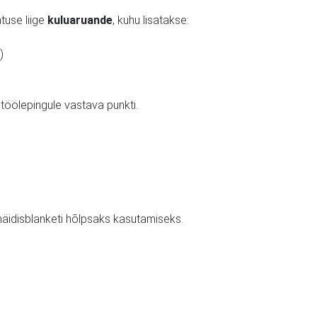
atuse liige
kuluaruande
, kuhu lisatakse:
)
töölepingule vastava punkti.
äidisblanketi hõlpsaks kasutamiseks.