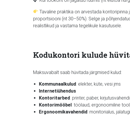
Kui töökoht on jagatud ruumis (nt elutoa nurg
Tavaline praktika on arvestada kontoripinna j
proportsiooni (nt 30–50%). Selge ja põhjendatud
realistlikud ja vastama tegelikule kasutusele.
Kodukontori kulude hüvi
Maksuvabalt saab hüvitada järgmised kulud:
Kommunaalkulud
: elekter, küte, vesi jms
Internetiühendus
Kontoritarbed
: printer, paber, kirjutusvahend
Kontorimööbel
: töölaud, ergonoomiline tool, 
Ergonoomikavahendid
: monitorialus, jalatug