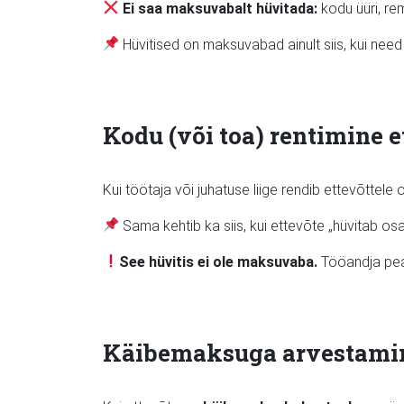
Ei saa maksuvabalt hüvitada:
kodu üüri, re
Hüvitised on maksuvabad ainult siis, kui nee
Kodu (või toa) rentimine e
Kui töötaja või juhatuse liige rendib ettevõttele 
Sama kehtib ka siis, kui ettevõte „hüvitab osa
See hüvitis ei ole maksuvaba.
Tööandja pea
Käibemaksuga arvestami