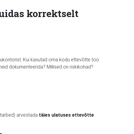
uidas korrektselt
ukontorist. Kui kasutad oma kodu ettevõtte töö
 neid dokumenteerida? Millised on riskikohad?
ritarbed) arvestada
täies ulatuses ettevõtte