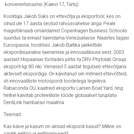
konverentsiruumis (Kalevi 17, Tartu)
Koolitaja Jakob Saks on ettevõtja ja eksportöör, kes on
olnud üle 17 aasta seotud rahvusvahelise äriga. Peale
magistrikraadi omandamist Copenhagen Business Schoolis
suundus ta ennast täiendama Venezuelasse. Naastes tagasi
Euroopasse, hoolitses Jakob Baltika jaekettide
ekspordisuunalise laienemise ja innovaatilisuse eest. 2003.
aastast Hispaanias töötades juhtis ta DRV-Phytolab Groupi
eksporti ligi 80 riiki. Viimased 5 aastat tegutseb ettevõtjana
aktiivselt ekspordiga. On käivitanud siin mitmeid ettevõtteid,
sh innovaatiliste motospordi toodetega tegeleva
Rabaconda OÜ, kaatreid eksportiv Larsen Boat Yard, ning
hetkel käivitab proteetiliste tööde globaalset turuplatsi
DentiLink hambaravi maailma.
Teemad:
Kas käive ja kasum on ainsad ekspordi kasud? Milline on
vajalik eeltöö ja eeltingimused?