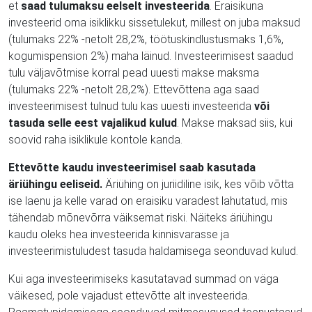
et
saad tulumaksu eelselt investeerida
. Eraisikuna
investeerid oma isiklikku sissetulekut, millest on juba maksud
(tulumaks 22% -netolt 28,2%, töötuskindlustusmaks 1,6%,
kogumispension 2%) maha läinud. Investeerimisest saadud
tulu väljavõtmise korral pead uuesti makse maksma
(tulumaks 22% -netolt 28,2%). Ettevõttena aga saad
investeerimisest tulnud tulu kas uuesti investeerida
või
tasuda selle eest vajalikud kulud
. Makse maksad siis, kui
soovid raha isiklikule kontole kanda.
Ettevõtte kaudu investeerimisel saab kasutada
äriühingu eeliseid.
Äriühing on juriidiline isik, kes võib võtta
ise laenu ja kelle varad on eraisiku varadest lahutatud, mis
tähendab mõnevõrra väiksemat riski. Näiteks äriühingu
kaudu oleks hea investeerida kinnisvarasse ja
investeerimistuludest tasuda haldamisega seonduvad kulud.
Kui aga investeerimiseks kasutatavad summad on väga
väikesed, pole vajadust ettevõtte alt investeerida.