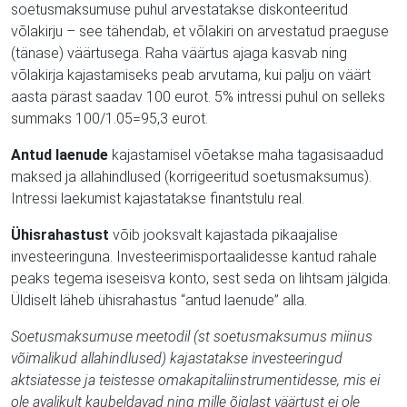
soetusmaksumuse puhul arvestatakse diskonteeritud
võlakirju – see tähendab, et võlakiri on arvestatud praeguse
(tänase) väärtusega. Raha väärtus ajaga kasvab ning
võlakirja kajastamiseks peab arvutama, kui palju on väärt
aasta pärast saadav 100 eurot. 5% intressi puhul on selleks
summaks 100/1.05=95,3 eurot.
Antud laenude
kajastamisel võetakse maha tagasisaadud
maksed ja allahindlused (korrigeeritud soetusmaksumus).
Intressi laekumist kajastatakse finantstulu real.
Ühisrahastust
võib jooksvalt kajastada pikaajalise
investeeringuna. Investeerimisportaalidesse kantud rahale
peaks tegema iseseisva konto, sest seda on lihtsam jälgida.
Üldiselt läheb ühisrahastus “antud laenude” alla.
Soetusmaksumuse meetodil (st soetusmaksumus miinus
võimalikud allahindlused) kajastatakse investeeringud
aktsiatesse ja teistesse omakapitaliinstrumentidesse, mis ei
ole avalikult kaubeldavad ning mille õiglast väärtust ei ole