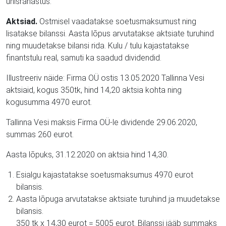
ühisrahastus.
Aktsiad.
Ostmisel vaadatakse soetusmaksumust ning
lisatakse bilanssi. Aasta lõpus arvutatakse aktsiate turuhind
ning muudetakse bilansi rida. Kulu / tulu kajastatakse
finantstulu real, samuti ka saadud dividendid.
Illustreeriv näide: Firma OÜ ostis 13.05.2020 Tallinna Vesi
aktsiaid, kogus 350tk, hind 14,20 aktsia kohta ning
kogusumma 4970 eurot.
Tallinna Vesi maksis Firma OÜ-le dividende 29.06.2020,
summas 260 eurot.
Aasta lõpuks, 31.12.2020 on aktsia hind 14,30.
Esialgu kajastatakse soetusmaksumus 4970 eurot
bilansis.
Aasta lõpuga arvutatakse aktsiate turuhind ja muudetakse
bilansis.
350 tk x 14,30 eurot = 5005 eurot. Bilanssi jääb summaks