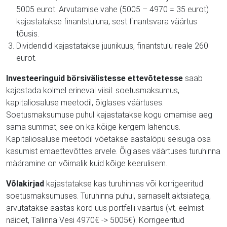
5005 eurot. Arvutamise vahe (5005 – 4970 = 35 eurot)
kajastatakse finantstuluna, sest finantsvara väärtus
tõusis.
Dividendid kajastatakse juunikuus, finantstulu reale 260
eurot.
Investeeringuid börsivälistesse ettevõtetesse
saab
kajastada kolmel erineval viisil: soetusmaksumus,
kapitaliosaluse meetodil, õiglases väärtuses.
Soetusmaksumuse puhul kajastatakse kogu omamise aeg
sama summat, see on ka kõige kergem lahendus.
Kapitaliosaluse meetodil võetakse aastalõpu seisuga osa
kasumist emaettevõttes arvele. Õiglases väärtuses turuhinna
määramine on võimalik kuid kõige keerulisem.
Võlakirjad
kajastatakse kas turuhinnas või korrigeeritud
soetusmaksumuses. Turuhinna puhul, sarnaselt aktsiatega,
arvutatakse aastas kord uus portfelli väärtus (vt. eelmist
näidet, Tallinna Vesi 4970€ -> 5005€). Korrigeeritud