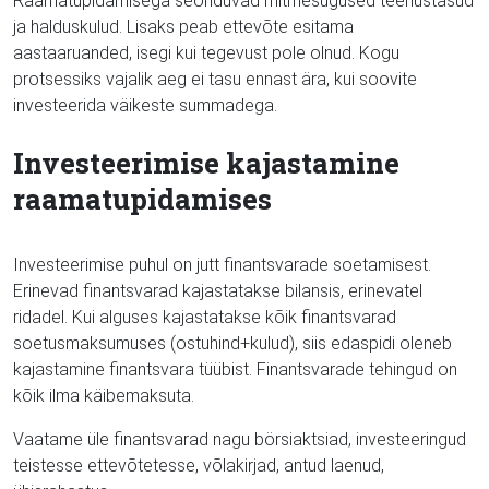
Raamatupidamisega seonduvad mitmesugused teenustasud
ja halduskulud. Lisaks peab ettevõte esitama
aastaaruanded, isegi kui tegevust pole olnud. Kogu
protsessiks vajalik aeg ei tasu ennast ära, kui soovite
investeerida väikeste summadega.
Investeerimise kajastamine
raamatupidamises
Investeerimise puhul on jutt finantsvarade soetamisest.
Erinevad finantsvarad kajastatakse bilansis, erinevatel
ridadel. Kui alguses kajastatakse kõik finantsvarad
soetusmaksumuses (ostuhind+kulud), siis edaspidi oleneb
kajastamine finantsvara tüübist. Finantsvarade tehingud on
kõik ilma käibemaksuta.
Vaatame üle finantsvarad nagu börsiaktsiad, investeeringud
teistesse ettevõtetesse, võlakirjad, antud laenud,