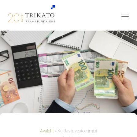
Avaleht
»
Kuidas investeerimist