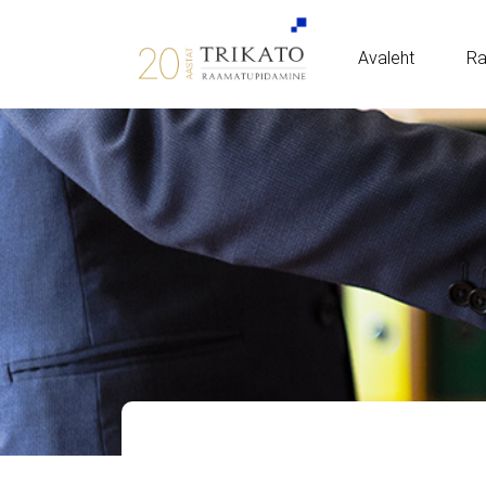
Avaleht
Ra