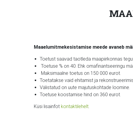
MAA
Maaelumitmekesistamise meede avaneb märts 
Toetust saavad taotleda maapiirkonnas teguts
Toetuse % on 40. Ehk omafinantseeringu mä
Maksimaalne toetus on 150 000 eurot.
Toetatakse vaid ehitamist ja rekonstrueerimis
Välistatud on uute majutuskohtade loomine.
Toetuse koostamise hind on 360 eurot.
Küsi lisainfot
kontaktilehelt
.