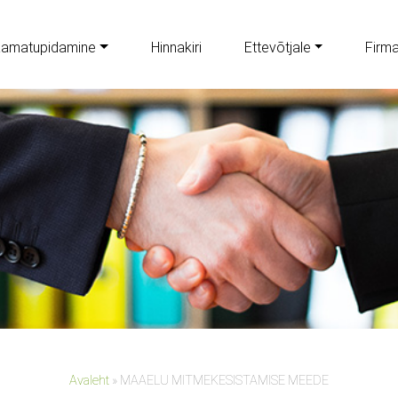
amatupidamine
Hinnakiri
Ettevõtjale
Firm
Avaleht
»
MAAELU MITMEKESISTAMISE MEEDE