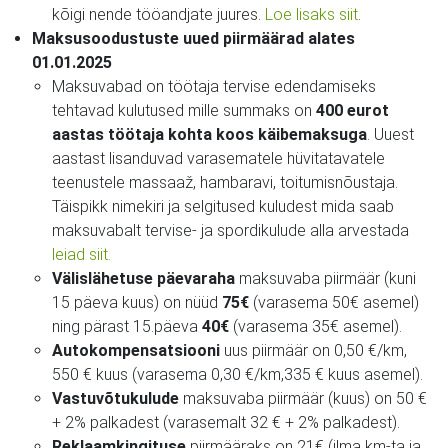
kõigi nende tööandjate juures.
Loe lisaks siit
.
Maksusoodustuste uued piirmäärad alates
01.01.2025
Maksuvabad on töötaja tervise edendamiseks
tehtavad kulutused mille summaks on
400 eurot
aastas töötaja kohta koos käibemaksuga
. Uuest
aastast lisanduvad varasematele hüvitatavatele
teenustele massaaž, hambaravi, toitumisnõustaja.
Täispikk nimekiri ja selgitused kuludest mida saab
maksuvabalt tervise- ja spordikulude alla arvestada
leiad siit.
Välislähetuse päevaraha
maksuvaba piirmäär (kuni
15 päeva kuus) on nüüd
75€
(varasema 50€ asemel)
ning pärast 15.päeva
40€
(varasema 35€ asemel).
Autokompensatsiooni
uus piirmäär on 0,50 €/km,
550 € kuus (varasema 0,30 €/km,335 € kuus asemel).
Vastuvõtukulude
maksuvaba piirmäär (kuus) on 50 €
+ 2% palkadest (varasemalt 32 € + 2% palkadest).
Reklaamkingituse
piirmääraks on 21€ (ilma km-ta ja