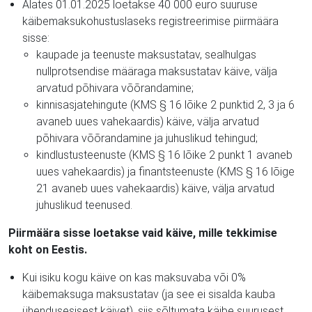
Alates 01.01.2025 loetakse 40 000 euro suuruse
käibemaksukohustuslaseks registreerimise piirmäära
sisse:
kaupade ja teenuste maksustatav, sealhulgas
nullprotsendise määraga maksustatav käive, välja
arvatud põhivara võõrandamine;
kinnisasjatehingute (KMS § 16 lõike 2 punktid 2, 3 ja 6
avaneb uues vahekaardis) käive, välja arvatud
põhivara võõrandamine ja juhuslikud tehingud;
kindlustusteenuste (KMS § 16 lõike 2 punkt 1 avaneb
uues vahekaardis) ja finantsteenuste (KMS § 16 lõige
21 avaneb uues vahekaardis) käive, välja arvatud
juhuslikud teenused.
Piirmäära sisse loetakse vaid käive, mille tekkimise
koht on Eestis.
Kui isiku kogu käive on kas maksuvaba või 0%
käibemaksuga maksustatav (ja see ei sisalda kauba
ühendusesisest käivet), siis sõltumata käibe suurusest