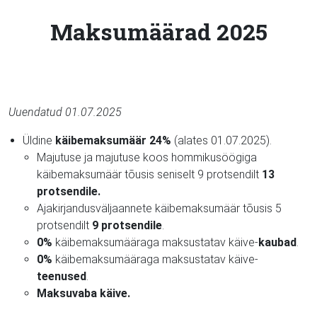
Maksumäärad 2025
Uuendatud 01.07.2025
Üldine
käibemaksumäär 24%
(alates 01.07.2025).
Majutuse ja majutuse koos hommikusöögiga
käibemaksumäär tõusis seniselt 9 protsendilt
13
protsendile.
Ajakirjandusväljaannete käibemaksumäär tõusis 5
protsendilt
9 protsendile
.
0%
käibemaksumääraga maksustatav käive-
kaubad
.
0%
käibemaksumääraga maksustatav käive-
teenused
.
Maksuvaba käive.