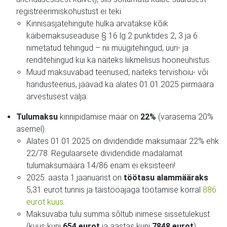
registreerimiskohustust ei teki.
Kinnisasjatehingute hulka arvatakse kõik
käibemaksuseaduse § 16 lg 2 punktides 2, 3 ja 6
nimetatud tehingud – nii müügitehingud, üüri- ja
renditehingud kui ka näiteks liikmelisus hooneühistus.
Muud maksuvabad teenused, näiteks tervishoiu- või
haridusteenus, jäävad ka alates 01.01.2025 piirmäära
arvestusest välja.
Tulumaksu
kinnipidamise määr on
22%
(varasema 20%
asemel).
Alates 01.01.2025 on dividendide maksumäär 22% ehk
22/78. Regulaarsete dividendide madalamat
tulumaksumäära 14/86 enam ei eksisteeri!
2025. aasta 1.jaanuarist on
töötasu alammääraks
5,31 eurot tunnis ja täistööajaga töötamise korral
886
eurot kuus
.
Maksuvaba tulu summa sõltub inimese sissetulekust
(kuus kuni
654 eurot
ja aastas kuni
7848 eurot
).