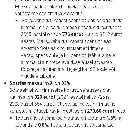
Maksuvaba tulu rakendamiseks peab olema
väljamakse saajalt kirjalik avaldus.
Maksuvaba tulu vanaduspensionieas on aga kindel
summa, mis ei sõltu inimese sissetuleku suurusest –
2025. aastal on see
776 eurot
kuus ja 9312 eurot
aastas. Maksuvaba tulu vanaduspensionieas
arvestab Sotsiaalkindlustusamet inimese
vanaduspensionile ja kui pension jääb alla selle
summa, siis inimese avalduse alusel arvestab
tööandja kasutamata ülejäägi ka töötasule või
muudele tuludele.
Sotsiaalmaksu
määr on
33%
.
Sotsiaalmaksu
minimaalse kohustuse aluseks olev
kuumäär
on
820 eurot
(2024. aastal kehtis 725 ja
2023.aastal 654 eurot), st sotsiaalmaksu minimaalne
kohustus mis tagab ravikindlustuse on
270,60 eurot
kuus.
Töötuskindlustusmakse määrad on töötajale
1,6%
ja
tööandjale
0,8%
. Töötaja töötuskindlustusmakse