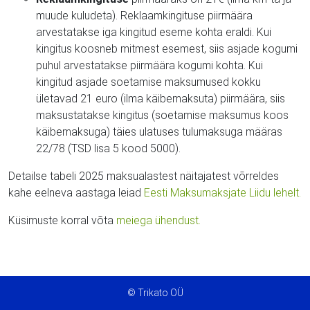
muude kuludeta). Reklaamkingituse piirmäära
arvestatakse iga kingitud eseme kohta eraldi. Kui
kingitus koosneb mitmest esemest, siis asjade kogumi
puhul arvestatakse piirmäära kogumi kohta. Kui
kingitud asjade soetamise maksumused kokku
ületavad 21 euro (ilma käibemaksuta) piirmäära, siis
maksustatakse kingitus (soetamise maksumus koos
käibemaksuga) täies ulatuses tulumaksuga määras
22/78 (TSD lisa 5 kood 5000).
Detailse tabeli 2025 maksualastest näitajatest võrreldes
kahe eelneva aastaga leiad
Eesti Maksumaksjate Liidu lehelt.
Küsimuste korral võta
meiega ühendust.
© Trikato OÜ