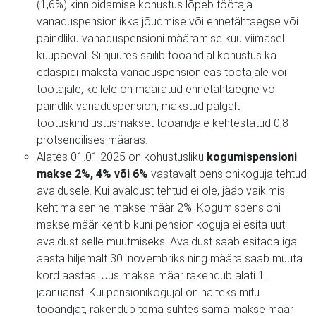
(1,6%) kinnipidamise kohustus lõpeb töötaja
vanaduspensioniikka jõudmise või ennetähtaegse või
paindliku vanaduspensioni määramise kuu viimasel
kuupäeval. Siinjuures säilib tööandjal kohustus ka
edaspidi maksta vanaduspensionieas töötajale või
töötajale, kellele on määratud ennetähtaegne või
paindlik vanaduspension, makstud palgalt
töötuskindlustusmakset tööandjale kehtestatud 0,8
protsendilises määras.
Alates 01.01.2025 on kohustusliku
kogumispensioni
makse 2%, 4% või 6%
vastavalt pensionikoguja tehtud
avaldusele. Kui avaldust tehtud ei ole, jääb vaikimisi
kehtima senine makse määr 2%. Kogumispensioni
makse määr kehtib kuni pensionikoguja ei esita uut
avaldust selle muutmiseks. Avaldust saab esitada iga
aasta hiljemalt 30. novembriks ning määra saab muuta
kord aastas. Uus makse määr rakendub alati 1.
jaanuarist. Kui pensionikogujal on näiteks mitu
tööandjat, rakendub tema suhtes sama makse määr