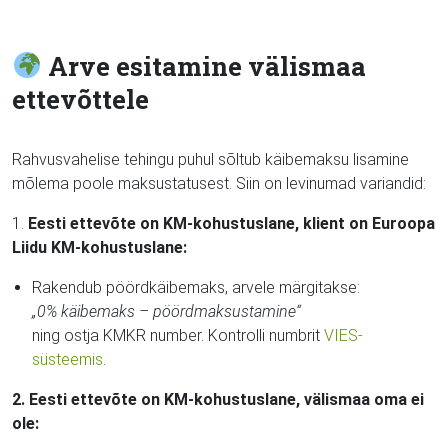
Arve esitamine välismaa
ettevõttele
Rahvusvahelise tehingu puhul sõltub käibemaksu lisamine
mõlema poole maksustatusest. Siin on levinumad variandid:
1.
Eesti ettevõte on KM-kohustuslane, klient on Euroopa
Liidu KM-kohustuslane:
Rakendub pöördkäibemaks, arvele märgitakse:
„0% käibemaks – pöördmaksustamine“
ning ostja KMKR number. Kontrolli numbrit
VIES-
süsteemis
.
2. Eesti ettevõte on KM-kohustuslane, välismaa oma ei
ole: