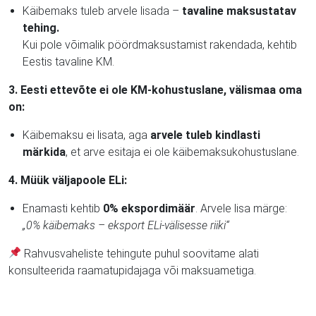
Käibemaks tuleb arvele lisada –
tavaline maksustatav
tehing.
Kui pole võimalik pöördmaksustamist rakendada, kehtib
Eestis tavaline KM.
3. Eesti ettevõte ei ole KM-kohustuslane, välismaa oma
on:
Käibemaksu ei lisata, aga
arvele tuleb kindlasti
märkida
, et arve esitaja ei ole käibemaksukohustuslane.
4. Müük väljapoole ELi:
Enamasti kehtib
0% ekspordimäär
. Arvele lisa märge:
„0% käibemaks – eksport ELi-välisesse riiki“
Rahvusvaheliste tehingute puhul soovitame alati
konsulteerida raamatupidajaga või maksuametiga.