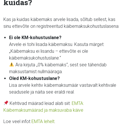
kuidas?
Kas ja kuidas käibemaks arvele lisada, sõltub sellest, kas
sinu ettevõte on registreeritud käibemaksukohustuslasena:
Ei ole KM-kohustuslane?
Arvele ei tohi lisada käibemaksu. Kasuta märget:
„Käibemaksu ei lisandu – ettevõte ei ole
käibemaksukohustuslane.“
Ära kirjuta „0% käibemaks“, sest see tähendab
maksustamist nullmääraga.
Oled KM-kohustuslane?
Lisa arvele kehtiv käibemaksumäär vastavalt kehtivale
seadusele ja näita see eraldi real.
Kehtivad määrad leiad alati siit:
EMTA:
Käibemaksumäärad ja maksuvaba käive
Loe veel infot
EMTA lehelt
.