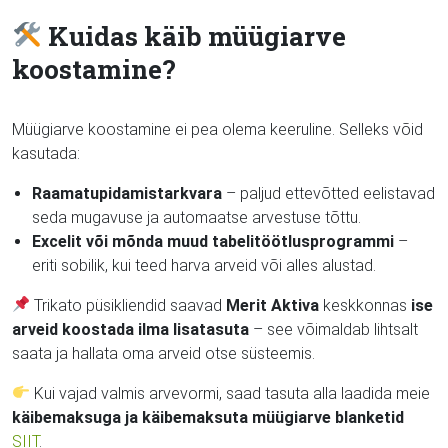
Kuidas käib müügiarve
koostamine?
Müügiarve koostamine ei pea olema keeruline. Selleks võid
kasutada:
Raamatupidamistarkvara
– paljud ettevõtted eelistavad
seda mugavuse ja automaatse arvestuse tõttu.
Excelit või mõnda muud tabelitöötlusprogrammi
–
eriti sobilik, kui teed harva arveid või alles alustad.
Trikato püsikliendid saavad
Merit Aktiva
keskkonnas
ise
arveid koostada ilma lisatasuta
– see võimaldab lihtsalt
saata ja hallata oma arveid otse süsteemis.
Kui vajad valmis arvevormi, saad tasuta alla laadida meie
käibemaksuga ja käibemaksuta müügiarve blanketid
SIIT
.