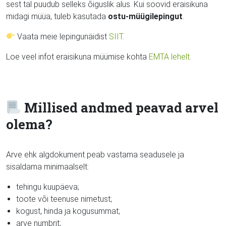
sest tal puudub selleks õiguslik alus. Kui soovid eraisikuna
midagi müüa, tuleb kasutada
ostu-müügilepingut
.
Vaata meie lepingunäidist
SIIT
.
Loe veel infot eraisikuna müümise kohta
EMTA lehelt
.
Millised andmed peavad arvel
olema?
Arve ehk algdokument peab vastama seadusele ja
sisaldama minimaalselt:
tehingu kuupäeva;
toote või teenuse nimetust;
kogust, hinda ja kogusummat;
arve numbrit;