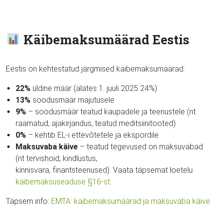
Käibemaksumäärad Eestis
Eestis on kehtestatud järgmised käibemaksumäärad:
22%
üldine määr (alates 1. juuli 2025 24%)
13%
soodusmäär majutusele
9%
– soodusmäär teatud kaupadele ja teenustele (nt
raamatud, ajakirjandus, teatud meditsiinitooted)
0%
– kehtib EL-i ettevõtetele ja ekspordile
Maksuvaba käive
– teatud tegevused on maksuvabad
(nt tervishoid, kindlustus,
kinnisvara, finantsteenused). Vaata täpsemat loetelu
käibemaksuseaduse §16-st
.
Täpsem info:
EMTA: käibemaksumäärad ja maksuvaba käive