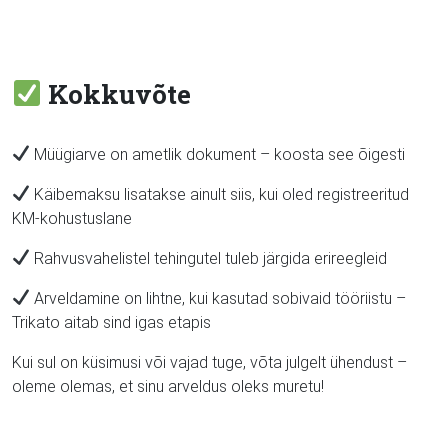
Kokkuvõte
Müügiarve on ametlik dokument – koosta see õigesti
Käibemaksu lisatakse ainult siis, kui oled registreeritud
KM-kohustuslane
Rahvusvahelistel tehingutel tuleb järgida erireegleid
Arveldamine on lihtne, kui kasutad sobivaid tööriistu –
Trikato aitab sind igas etapis
Kui sul on küsimusi või vajad tuge, võta julgelt ühendust –
oleme olemas, et sinu arveldus oleks muretu!