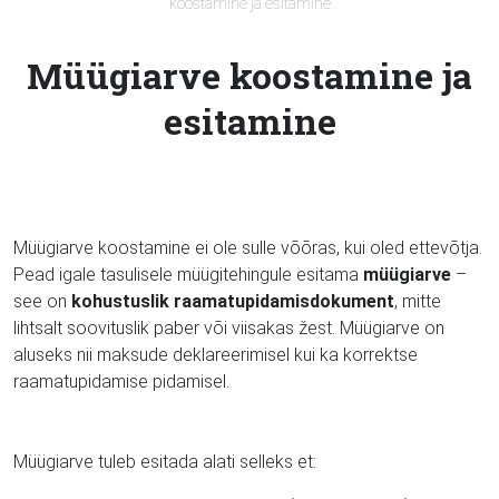
koostamine ja esitamine
Müügiarve koostamine ja
esitamine
Müügiarve koostamine ei ole sulle võõras, kui oled ettevõtja.
Pead igale tasulisele müügitehingule esitama
müügiarve
–
see on
kohustuslik raamatupidamisdokument
, mitte
lihtsalt soovituslik paber või viisakas žest. Müügiarve on
aluseks nii maksude deklareerimisel kui ka korrektse
raamatupidamise pidamisel.
Müügiarve tuleb esitada alati selleks et: