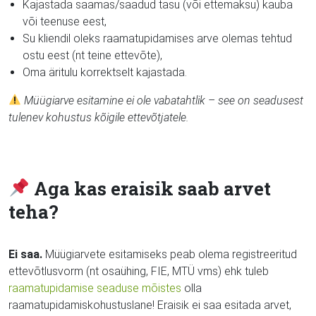
Kajastada saamas/saadud tasu (või ettemaksu) kauba
või teenuse eest,
Su kliendil oleks raamatupidamises arve olemas tehtud
ostu eest (nt teine ettevõte),
Oma äritulu korrektselt kajastada.
Müügiarve esitamine ei ole vabatahtlik – see on seadusest
tulenev kohustus kõigile ettevõtjatele.
Aga kas eraisik saab arvet
teha?
Ei saa.
Müügiarvete esitamiseks peab olema registreeritud
ettevõtlusvorm (nt osaühing, FIE, MTÜ vms) ehk tuleb
raamatupidamise seaduse mõistes
olla
raamatupidamiskohustuslane! Eraisik ei saa esitada arvet,