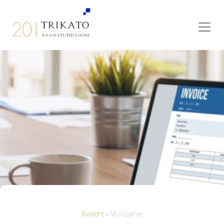
Avaleht
»
Müügiarve