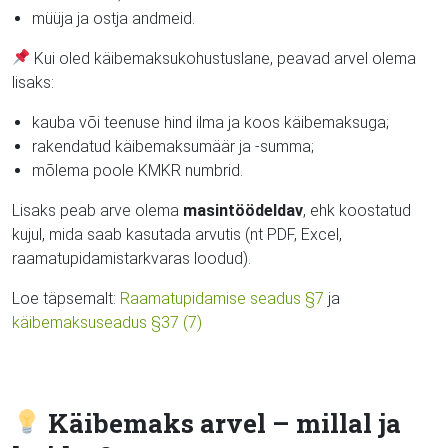
müüja ja ostja andmeid.
Kui oled käibemaksukohustuslane, peavad arvel olema
lisaks:
kauba või teenuse hind ilma ja koos käibemaksuga;
rakendatud käibemaksumäär ja -summa;
mõlema poole KMKR numbrid.
Lisaks peab arve olema
masintöödeldav
, ehk koostatud
kujul, mida saab kasutada arvutis (nt PDF, Excel,
raamatupidamistarkvaras loodud).
Loe täpsemalt:
Raamatupidamise seadus §7
ja
käibemaksuseadus §37 (7)
Käibemaks arvel – millal ja