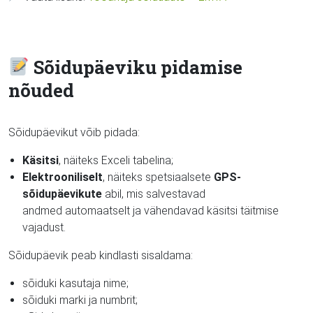
Sõidupäeviku pidamise
nõuded
Sõidupäevikut võib pidada:
Käsitsi
, näiteks Exceli tabelina;
Elektrooniliselt
, näiteks spetsiaalsete
GPS-
sõidupäevikute
abil, mis salvestavad
andmed automaatselt ja vähendavad käsitsi täitmise
vajadust.
Sõidupäevik peab kindlasti sisaldama:
sõiduki kasutaja nime;
sõiduki marki ja numbrit;