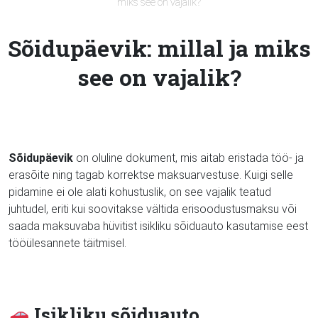
miks see on vajalik?
Sõidupäevik: millal ja miks
see on vajalik?
Sõidupäevik
on oluline dokument, mis aitab eristada töö- ja
erasõite ning tagab korrektse maksuarvestuse. Kuigi selle
pidamine ei ole alati kohustuslik, on see vajalik teatud
juhtudel, eriti kui soovitakse vältida erisoodustusmaksu või
saada maksuvaba hüvitist isikliku sõiduauto kasutamise eest
tööülesannete täitmisel.
Isikliku sõiduauto