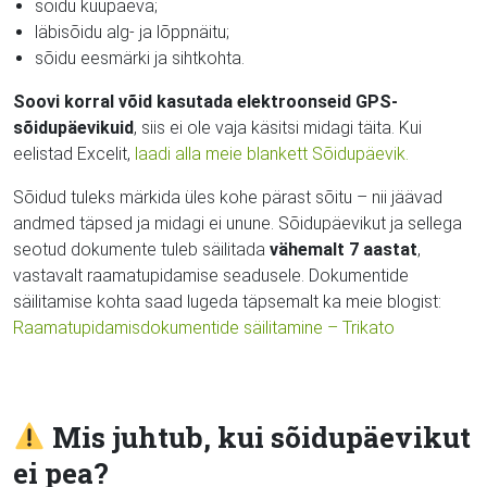
sõidu kuupäeva;
läbisõidu alg- ja lõppnäitu;
sõidu eesmärki ja sihtkohta.
Soovi korral võid kasutada elektroonseid GPS-
sõidupäevikuid
, siis ei ole vaja käsitsi midagi täita. Kui
eelistad Excelit,
laadi alla meie blankett Sõidupäevik.
Sõidud tuleks märkida üles kohe pärast sõitu – nii jäävad
andmed täpsed ja midagi ei unune. Sõidupäevikut ja sellega
seotud dokumente tuleb säilitada
vähemalt 7 aastat
,
vastavalt raamatupidamise seadusele. Dokumentide
säilitamise kohta saad lugeda täpsemalt ka meie blogist:
Raamatupidamisdokumentide säilitamine – Trikato
Mis juhtub, kui sõidupäevikut
ei pea?