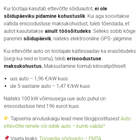
Kui töötaja kasutab ettevõtte sõiduautot,
ei ole
sõidupäeviku pidamine kohustuslik
. Kui aga soovitakse
vältida erisoodustuse maksukohustust, tuleb tõendada, et
autot kasutatakse
ainult töösõitudeks
. Selleks sobib kõige
paremini
sõidupäevik
, näiteks elektrooniline GPS- jälgimine.
Kui ettevõtte auto on töötajale kättesaadav ka erasõitudeks
(isegi kui neid ei toimu), tekib
erisoodustuse
maksukohustus.
Maksustamine toimub kilovatipõhiselt:
uus auto – 1,96 €/kW kuus
üle 5-aastane auto – 1,47 €/kW kuus
Näiteks 100 kW võimsusega uue auto puhul on
erisoodustuse hind 196 eurot kuus.
Täpsema arvutuskäigu leiad meie blogipostitusest
Auto
ettevõtte nimele või isiklik auto – kumb valida?
Vaata lisaks:
Tööandja sõiduauto – EMTA