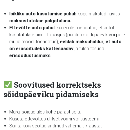
Isikliku auto kasutamise puhul:
kogu makstud hüvitis
maksustatakse palgatuluna.
Ettevõtte auto puhul
: kui ei ole tõendatud, et autot
kasutatakse ainult tööasjus (puudub sõidupäevik või pole
muud moodi tõendatud),
eeldab maksuhaldur, et auto
on erasõitudeks kättesaadav
ja tuleb tasuda
erisoodustusmaks
.
Soovitused korrektseks
sõidupäeviku pidamiseks
Märgi sõidud üles kohe pärast sõitu
Kasuta ettevõttes ühtset vormi või süsteemi
Säilita kõik seotud andmed vähemalt 7 aastat