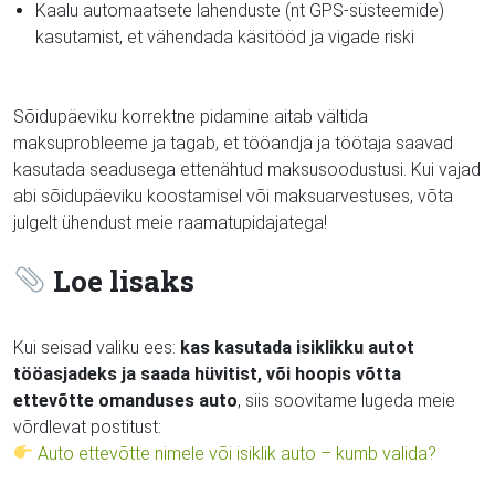
Kaalu automaatsete lahenduste (nt GPS-süsteemide)
kasutamist, et vähendada käsitööd ja vigade riski
Sõidupäeviku korrektne pidamine aitab vältida
maksuprobleeme ja tagab, et tööandja ja töötaja saavad
kasutada seadusega ettenähtud maksusoodustusi. Kui vajad
abi sõidupäeviku koostamisel või maksuarvestuses, võta
julgelt ühendust meie raamatupidajatega!
Loe lisaks
Kui seisad valiku ees:
kas kasutada isiklikku autot
tööasjadeks ja saada hüvitist, või hoopis võtta
ettevõtte omanduses auto
, siis soovitame lugeda meie
võrdlevat postitust:
Auto ettevõtte nimele või isiklik auto – kumb valida?