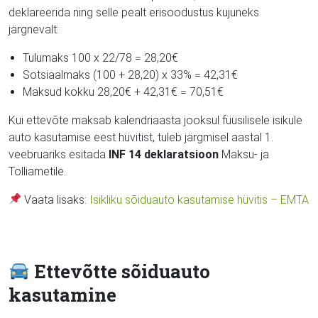
deklareerida ning selle pealt erisoodustus kujuneks
järgnevalt:
Tulumaks 100 x 22/78 = 28,20€
Sotsiaalmaks (100 + 28,20) x 33% = 42,31€
Maksud kokku 28,20€ + 42,31€ = 70,51€
Kui ettevõte maksab kalendriaasta jooksul füüsilisele isikule
auto kasutamise eest hüvitist, tuleb järgmisel aastal 1.
veebruariks esitada
INF 14 deklaratsioon
Maksu- ja
Tolliametile.
Vaata lisaks:
Isikliku sõiduauto kasutamise hüvitis – EMTA
Ettevõtte sõiduauto
kasutamine