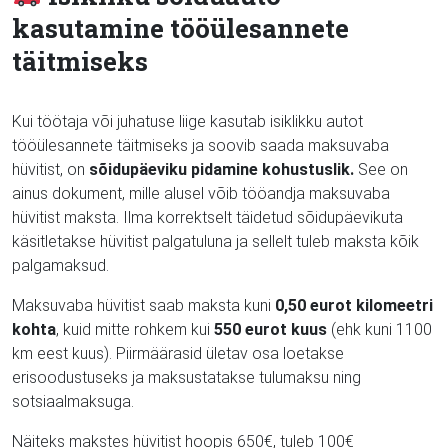
kasutamine tööülesannete
täitmiseks
Kui töötaja või juhatuse liige kasutab isiklikku autot
tööülesannete täitmiseks ja soovib saada maksuvaba
hüvitist, on
sõidupäeviku pidamine kohustuslik.
See on
ainus dokument, mille alusel võib tööandja maksuvaba
hüvitist maksta. Ilma korrektselt täidetud sõidupäevikuta
käsitletakse hüvitist palgatuluna ja sellelt tuleb maksta kõik
palgamaksud.
Maksuvaba hüvitist saab maksta kuni
0,50 eurot kilomeetri
kohta
, kuid mitte rohkem kui
550 eurot kuus
(ehk kuni 1100
km eest kuus). Piirmäärasid ületav osa loetakse
erisoodustuseks ja maksustatakse tulumaksu ning
sotsiaalmaksuga.
Näiteks makstes hüvitist hoopis 650€, tuleb 100€