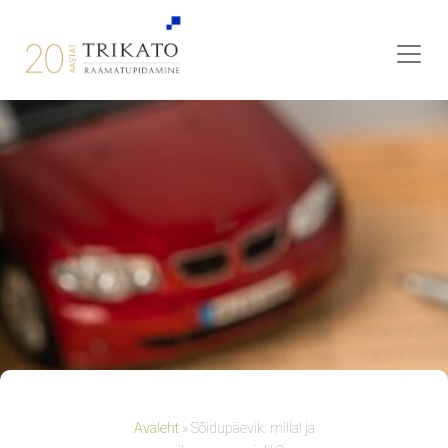
Avaleht
»
Sõidupäevik: millal ja