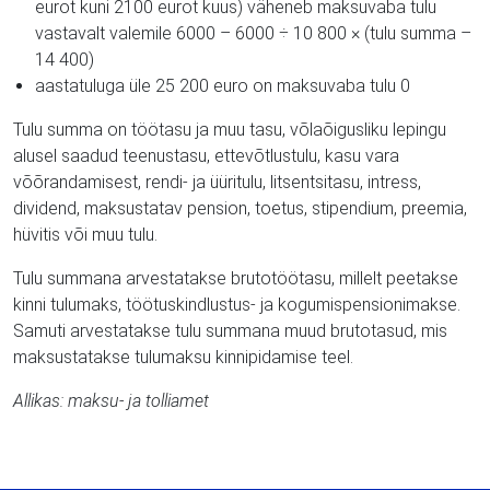
eurot kuni 2100 eurot kuus) väheneb maksuvaba tulu
vastavalt valemile 6000 – 6000 ÷ 10 800 × (tulu summa –
14 400)
aastatuluga üle 25 200 euro on maksuvaba tulu 0
Tulu summa on töötasu ja muu tasu, võlaõigusliku lepingu
alusel saadud teenustasu, ettevõtlustulu, kasu vara
võõrandamisest, rendi- ja üüritulu, litsentsitasu, intress,
dividend, maksustatav pension, toetus, stipendium, preemia,
hüvitis või muu tulu.
Tulu summana arvestatakse brutotöötasu, millelt peetakse
kinni tulumaks, töötuskindlustus- ja kogumispensionimakse.
Samuti arvestatakse tulu summana muud brutotasud, mis
maksustatakse tulumaksu kinnipidamise teel.
Allikas: maksu- ja tolliamet