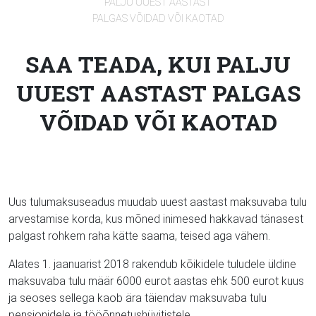
PALJU UUEST AASTAST
PALGAS VÕIDAD VÕI KAOTAD
SAA TEADA, KUI PALJU
UUEST AASTAST PALGAS
VÕIDAD VÕI KAOTAD
Uus tulumaksuseadus muudab uuest aastast maksuvaba tulu
arvestamise korda, kus mõned inimesed hakkavad tänasest
palgast rohkem raha kätte saama, teised aga vähem.
Alates 1. jaanuarist 2018 rakendub kõikidele tuludele üldine
maksuvaba tulu määr 6000 eurot aastas ehk 500 eurot kuus
ja seoses sellega kaob ära täiendav maksuvaba tulu
pensionidele ja tööõnnetushüvitistele.