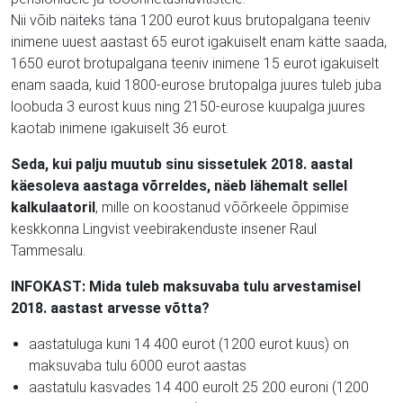
Nii võib näiteks täna 1200 eurot kuus brutopalgana teeniv
inimene uuest aastast 65 eurot igakuiselt enam kätte saada,
1650 eurot brotupalgana teeniv inimene 15 eurot igakuiselt
enam saada, kuid 1800-eurose brutopalga juures tuleb juba
loobuda 3 eurost kuus ning 2150-eurose kuupalga juures
kaotab inimene igakuiselt 36 eurot.
Seda, kui palju muutub sinu sissetulek 2018. aastal
käesoleva aastaga võrreldes, näeb lähemalt sellel
kalkulaatoril
, mille on koostanud võõrkeele õppimise
keskkonna Lingvist veebirakenduste insener Raul
Tammesalu.
INFOKAST: Mida tuleb maksuvaba tulu arvestamisel
2018. aastast arvesse võtta?
aastatuluga kuni 14 400 eurot (1200 eurot kuus) on
maksuvaba tulu 6000 eurot aastas
aastatulu kasvades 14 400 eurolt 25 200 euroni (1200